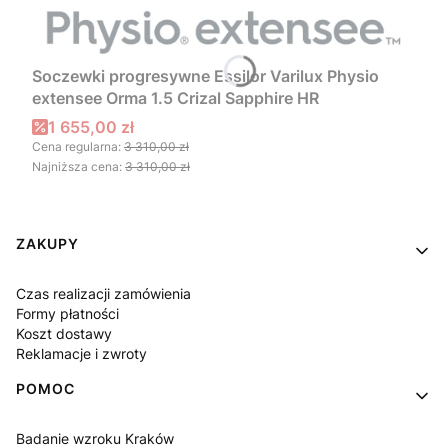
Soczewki progresywne Essilor Varilux Physio
extensee Orma 1.5 Crizal Sapphire HR
Cena promocyjna
1 655,00 zł
Cena regularna:
3 310,00 zł
Najniższa cena:
3 310,00 zł
Linki w stopce
ZAKUPY
Czas realizacji zamówienia
Formy płatności
Koszt dostawy
Reklamacje i zwroty
POMOC
Badanie wzroku Kraków