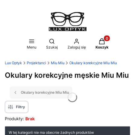
Produkty w koszy
Otwórz wyszukiwarkę
Menu
Szukaj
Zaloguj się
Koszyk
Lux Optyk
Projektanci
Miu Miu
Okulary korekcyjne Miu Miu
Okulary korekcyjne męskie Miu Miu
Okulary korekcyjne Miu Miu
Filtry
Produkty:
Brak
Lista produktów
W tej kategorii nie ma obecnie żadnych produktów