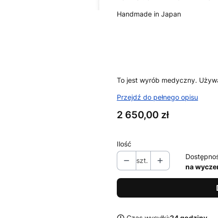
Handmade in Japan
To jest wyrób medyczny. Używaj
Przejdź do pełnego opisu
Cena
2 650,00 zł
Ilość
Dostępno
szt.
na wycze
Czas wysyłki:
24 godziny