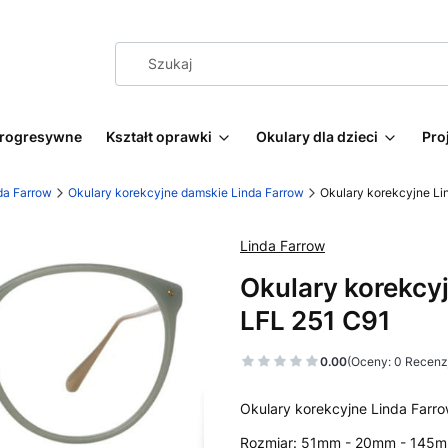
progresywne
Kształt oprawki
Okulary dla dzieci
Pro
da Farrow
Okulary korekcyjne damskie Linda Farrow
Okulary korekcyjne L
Linda Farrow
Okulary korekc
LFL 251 C91
0.00
(Oceny: 0 Recenzj
Okulary korekcyjne Linda Far
Rozmiar: 51mm - 20mm - 145