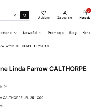
Produkty w kos
Wyczyść
Szukaj
Ulubione
Zaloguj się
Koszyk
jektanci
Nowości
Promocje
Blog
Kontakt
inda Farrow CALTHORPE LFL 251 C91
yjne Linda Farrow CALTHORPE
e: 0)
row CALTHORPE LFL 251 C90
mm