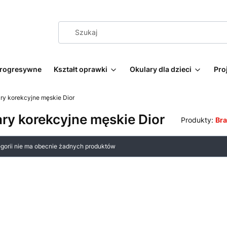
progresywne
Kształt oprawki
Okulary dla dzieci
Pro
ry korekcyjne męskie Dior
ry korekcyjne męskie Dior
Produkty:
Br
 produktów
egorii nie ma obecnie żadnych produktów