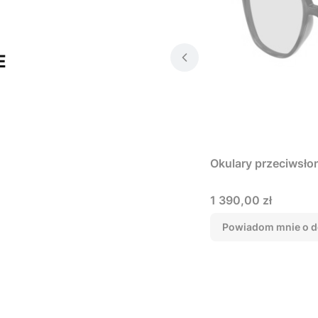
E
Okulary przeciwsło
Cena
1 390,00 zł
Powiadom mnie o d