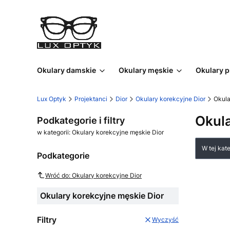
Okulary damskie
Okulary męskie
Okulary 
Lux Optyk
Projektanci
Dior
Okulary korekcyjne Dior
Okula
Okula
Podkategorie i filtry
w kategorii: Okulary korekcyjne męskie Dior
Lista
W tej kat
Podkategorie
Wróć do: Okulary korekcyjne Dior
Okulary korekcyjne męskie Dior
Filtry
Wyczyść