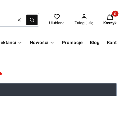
Produkty w kos
Wyczyść
Szukaj
Ulubione
Zaloguj się
Koszyk
jektanci
Nowości
Promocje
Blog
Kontakt
ak