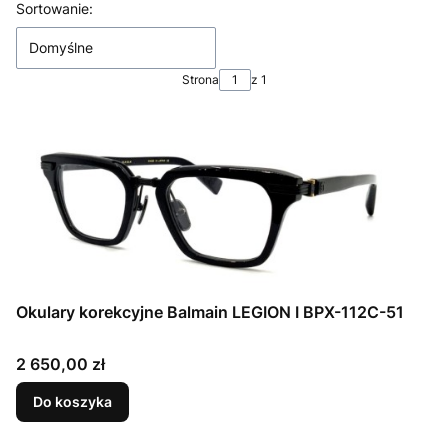
Lista produktów
Sortowanie:
Domyślne
Strona
z 1
Okulary korekcyjne Balmain LEGION I BPX-112C-51
Cena
2 650,00 zł
Do koszyka