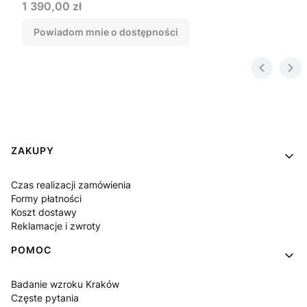
Cena
1 390,00 zł
Powiadom mnie o dostępności
Linki w stopce
ZAKUPY
Czas realizacji zamówienia
Formy płatności
Koszt dostawy
Reklamacje i zwroty
POMOC
Badanie wzroku Kraków
Częste pytania