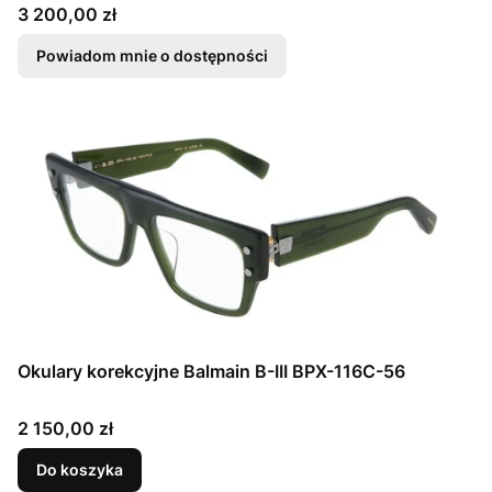
Cena
3 200,00 zł
Powiadom mnie o dostępności
Okulary korekcyjne Balmain B-III BPX-116C-56
Cena
2 150,00 zł
Do koszyka