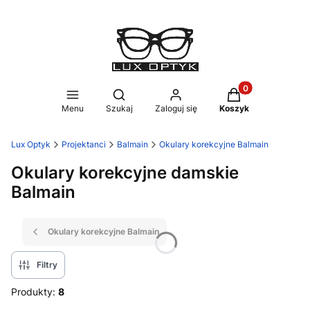
Produkty w koszy
Otwórz wyszukiwarkę
Menu
Szukaj
Zaloguj się
Koszyk
Lux Optyk
Projektanci
Balmain
Okulary korekcyjne Balmain
Okulary korekcyjne damskie
Balmain
Okulary korekcyjne Balmain
Filtry
Produkty:
8