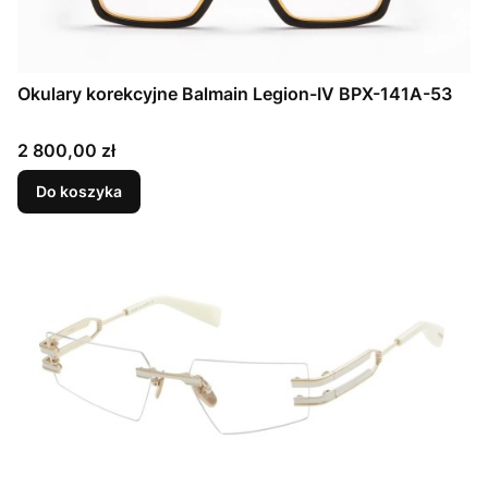
Okulary korekcyjne Balmain Legion-IV BPX-141A-53
Cena
2 800,00 zł
Do koszyka