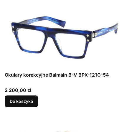
Okulary korekcyjne Balmain B-V BPX-121C-54
Cena
2 200,00 zł
Do koszyka