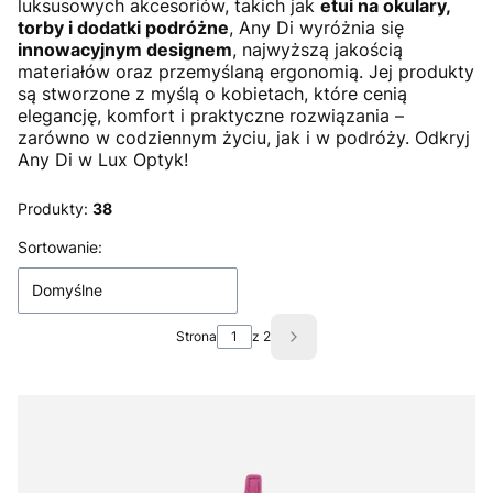
luksusowych akcesoriów, takich jak
etui na okulary,
torby i dodatki podróżne
, Any Di wyróżnia się
innowacyjnym designem
, najwyższą jakością
materiałów oraz przemyślaną ergonomią. Jej produkty
są stworzone z myślą o kobietach, które cenią
elegancję, komfort i praktyczne rozwiązania –
zarówno w codziennym życiu, jak i w podróży. Odkryj
Any Di w Lux Optyk!
Produkty:
38
Lista produktów
Sortowanie:
Domyślne
Strona
z 2
Następne produkty