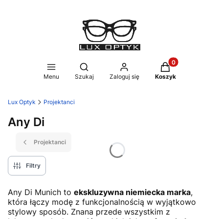
Produkty w koszy
Otwórz wyszukiwarkę
Menu
Szukaj
Zaloguj się
Koszyk
Lux Optyk
Projektanci
Any Di
Projektanci
Filtry
Any Di Munich to
ekskluzywna niemiecka marka
,
która łączy modę z funkcjonalnością w wyjątkowo
stylowy sposób. Znana przede wszystkim z