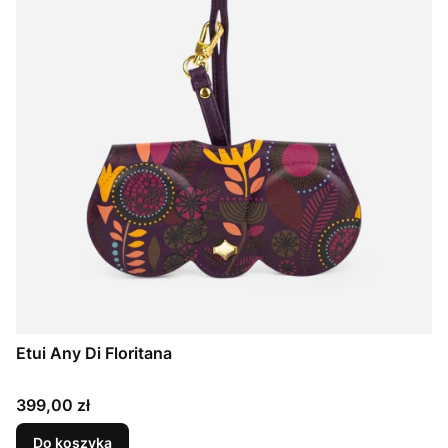
Etui Any Di Floritana
Cena
399,00 zł
Do koszyka