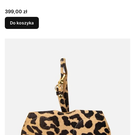
Cena
399,00 zł
Do koszyka