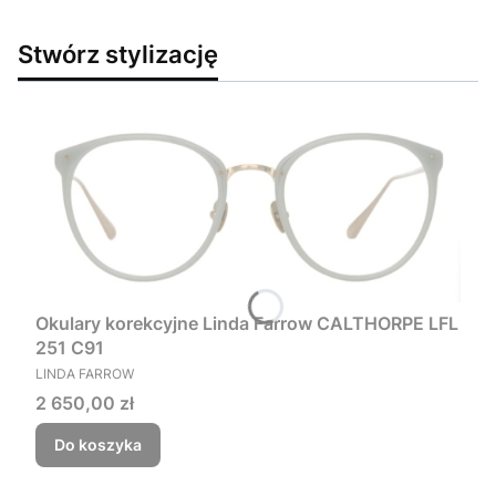
Stwórz stylizację
Okulary korekcyjne Linda Farrow CALTHORPE LFL
251 C91
PRODUCENT
LINDA FARROW
Cena
2 650,00 zł
Do koszyka