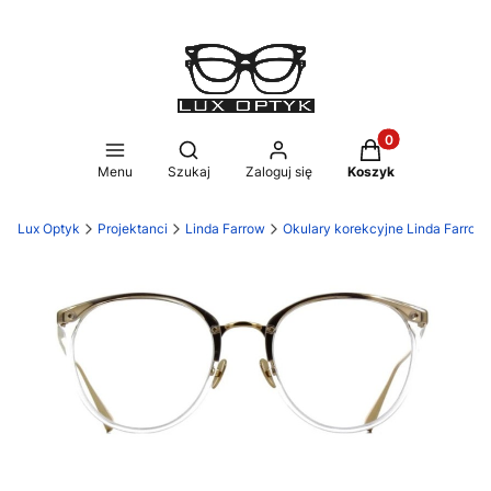
Produkty w koszy
Otwórz wyszukiwarkę
Menu
Szukaj
Zaloguj się
Koszyk
Lux Optyk
Projektanci
Linda Farrow
Okulary korekcyjne Linda Farrow