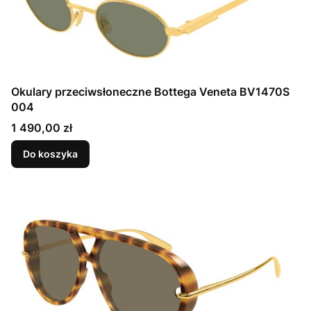
Okulary przeciwsłoneczne Bottega Veneta BV1470S
004
Cena
1 490,00 zł
Do koszyka