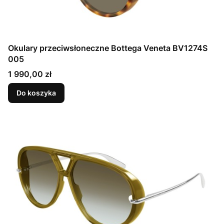
Okulary przeciwsłoneczne Bottega Veneta BV1274S
005
Cena
1 990,00 zł
Do koszyka