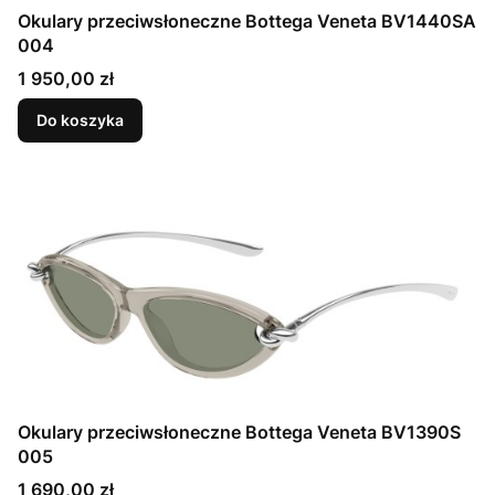
Okulary przeciwsłoneczne Bottega Veneta BV1440SA
004
Cena
1 950,00 zł
Do koszyka
Okulary przeciwsłoneczne Bottega Veneta BV1390S
005
Cena
1 690,00 zł