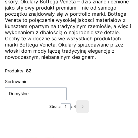
skóry. Okulary Bottega Veneta – dziś znane i cenione
jako stylowy produkt premium – nie od samego
początku znajdowały się w portfolio marki. Bottega
Veneta to połączenie wysokiej jakości materiałów z
kunsztem opartym na tradycyjnym rzemiośle, a więc i
wykonaniem z dbałością o najdrobniejsze detale.
Cechy te widoczne są we wszystkich produktach
marki Bottega Veneta. Okulary sprzedawane przez
włoski dom mody łączą tradycyjną elegancję z
nowoczesnym, niebanalnym designem.
Produkty:
82
Lista produktów
Sortowanie:
Domyślne
Strona
z 4
Następne produkty