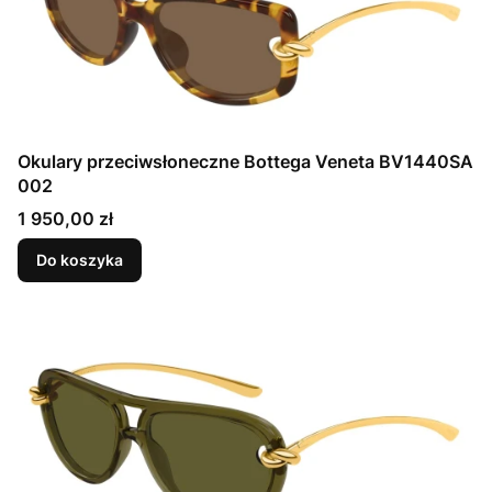
Okulary przeciwsłoneczne Bottega Veneta BV1440SA
002
Cena
1 950,00 zł
Do koszyka