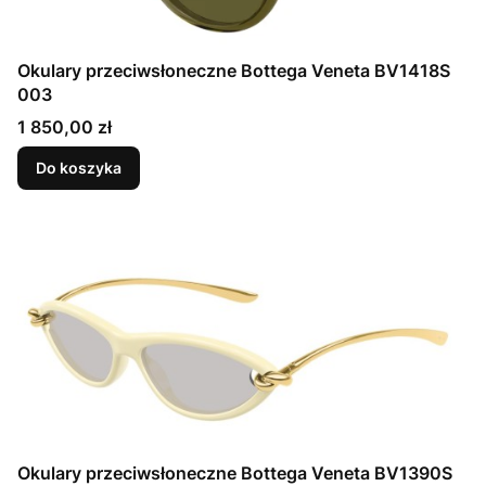
Okulary przeciwsłoneczne Bottega Veneta BV1418S
003
Cena
1 850,00 zł
Do koszyka
Okulary przeciwsłoneczne Bottega Veneta BV1390S