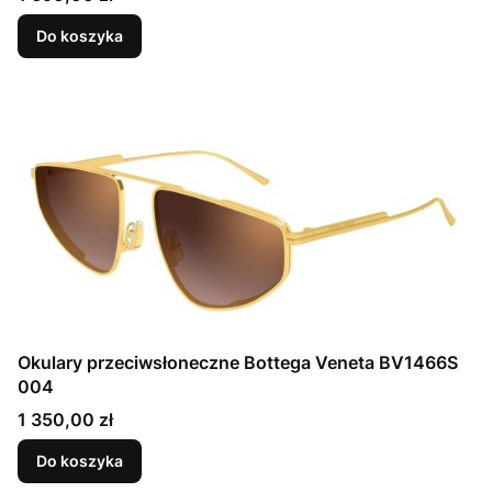
Do koszyka
Okulary przeciwsłoneczne Bottega Veneta BV1466S
004
Cena
1 350,00 zł
Do koszyka