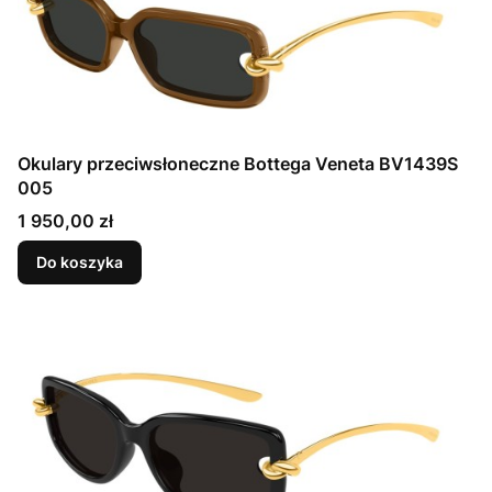
Okulary przeciwsłoneczne Bottega Veneta BV1439S
005
Cena
1 950,00 zł
Do koszyka