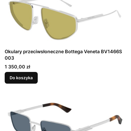
Okulary przeciwsłoneczne Bottega Veneta BV1466S
003
Cena
1 350,00 zł
Do koszyka