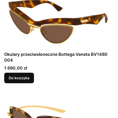
Okulary przeciwsłoneczne Bottega Veneta BV1480
004
Cena
1 690,00 zł
Do koszyka