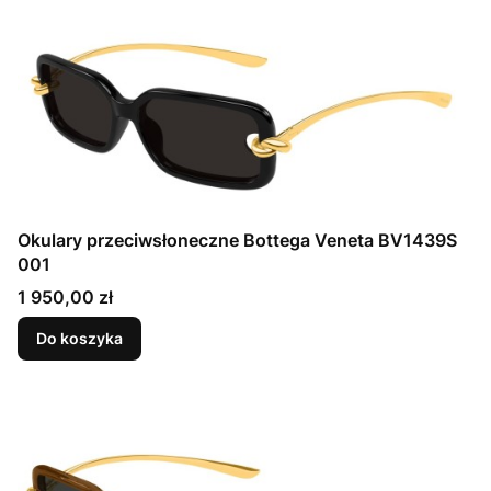
Okulary przeciwsłoneczne Bottega Veneta BV1439S
001
Cena
1 950,00 zł
Do koszyka