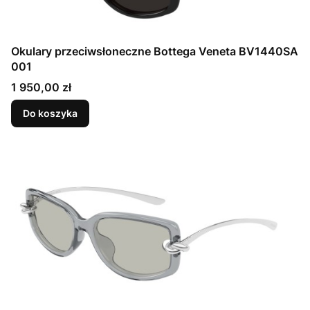
Okulary przeciwsłoneczne Bottega Veneta BV1440SA
001
Cena
1 950,00 zł
Do koszyka