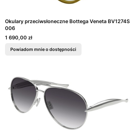
Okulary przeciwsłoneczne Bottega Veneta BV1274S
006
Cena
1 690,00 zł
Powiadom mnie o dostępności