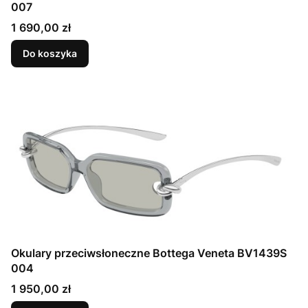
007
Cena
1 690,00 zł
Do koszyka
Okulary przeciwsłoneczne Bottega Veneta BV1439S
004
Cena
1 950,00 zł