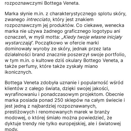
rozpoznawczymi Bottega Veneta.
Marka słynie m.in. z charakterystycznego splotu skóry,
zwanego
intrecciato
, który jest znakiem
rozpoznawczym jej produktów. Co ciekawe, wenecka
marka nie używa żadnego graficznego logotypu ani
oznaczeń, w myśl motta: „
Kiedy twoje własne inicjały
wystarczają
”. Początkowo w ofercie marki
dominowały wyroby ze skóry, jednak przez lata
działalności brand znacznie poszerzył swoje portfolio,
w tym m.in. o kultowe dziś okulary Bottego Veneta, a
także perfumy, które także zyskały miano
ikonicznych.
Bottega Veneta zdobyła uznanie i popularność wśród
klientów z całego świata, dzięki swojej jakości,
wyrafinowaniu i ponadczasowym projektom. Obecnie
marka posiada ponad 250 sklepów na całym świecie i
jest jedną z najbardziej rozpoznawanych,
prestiżowych i renomowanych marek w branży
modowej, o której śmiało można powiedzieć, że
dyktuje trendy nie tylko europejskiej, ale i światowej
mody.