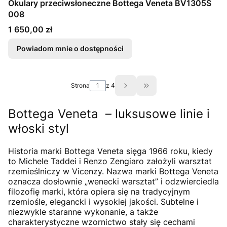
Okulary przeciwsłoneczne Bottega Veneta BV1305S
008
Cena
1 650,00 zł
Powiadom mnie o dostępności
Strona
z 4
Przejdź do ostatniej st
Bottega Veneta – luksusowe linie i
włoski styl
Historia marki Bottega Veneta sięga 1966 roku, kiedy
to Michele Taddei i Renzo Zengiaro założyli warsztat
rzemieślniczy w Vicenzy. Nazwa marki Bottega Veneta
oznacza dosłownie „wenecki warsztat” i odzwierciedla
filozofię marki, która opiera się na tradycyjnym
rzemiośle, elegancki i wysokiej jakości. Subtelne i
niezwykle staranne wykonanie, a także
charakterystyczne wzornictwo stały się cechami