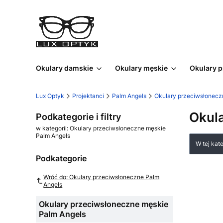
Okulary damskie
Okulary męskie
Okulary 
Lux Optyk
Projektanci
Palm Angels
Okulary przeciwsłonecz
Okul
Podkategorie i filtry
w kategorii: Okulary przeciwsłoneczne męskie
Palm Angels
Lista
W tej kat
Podkategorie
Wróć do: Okulary przeciwsłoneczne Palm
Angels
Okulary przeciwsłoneczne męskie
Palm Angels