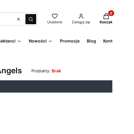
Produkty w kos
Wyczyść
Szukaj
Ulubione
Zaloguj się
Koszyk
jektanci
Nowości
Promocje
Blog
Kontakt
Angels
Produkty:
Brak