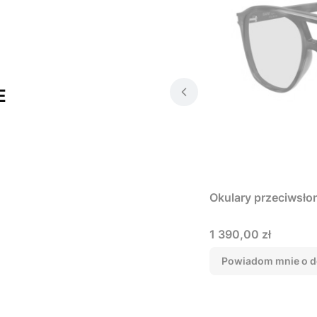
E
Okulary przeciwsło
Cena
1 390,00 zł
Powiadom mnie o d