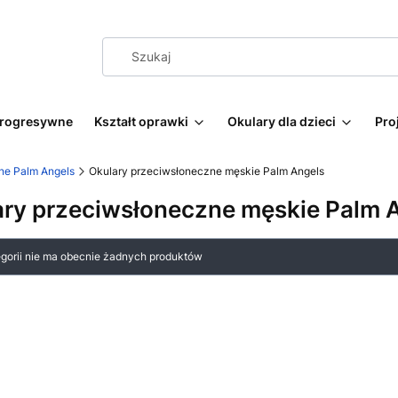
progresywne
Kształt oprawki
Okulary dla dzieci
Pro
ne Palm Angels
Okulary przeciwsłoneczne męskie Palm Angels
ary przeciwsłoneczne męskie Palm 
 produktów
egorii nie ma obecnie żadnych produktów