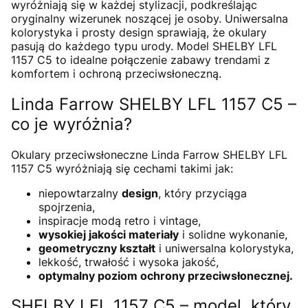
wyróżniają się w każdej stylizacji, podkreślając
oryginalny wizerunek noszącej je osoby. Uniwersalna
kolorystyka i prosty design sprawiają, że okulary
pasują do każdego typu urody. Model SHELBY LFL
1157 C5 to idealne połączenie zabawy trendami z
komfortem i ochroną przeciwsłoneczną.
Linda Farrow SHELBY LFL 1157 C5 –
co je wyróżnia?
Okulary przeciwsłoneczne Linda Farrow SHELBY LFL
1157 C5 wyróżniają się cechami takimi jak:
niepowtarzalny
design
, który przyciąga
spojrzenia,
inspiracje modą retro i vintage,
wysokiej jakości materiały
i
solidne wykonanie,
geometryczny kształt
i uniwersalna kolorystyka,
lekkość, trwałość i wysoka jakość,
optymalny poziom ochrony przeciwsłonecznej.
SHELBY LFL 1157 C5 – model, który