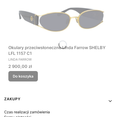
Okulary przeciwsłoneczne Linda Farrow SHELBY
LFL 1157 C1
PRODUCENT
LINDA FARROW
Cena
2 900,00 zł
Do koszyka
Linki w stopce
ZAKUPY
Czas realizacji zamówienia