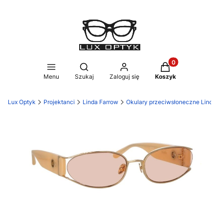
Produkty w koszy
Otwórz wyszukiwarkę
Menu
Szukaj
Zaloguj się
Koszyk
Lux Optyk
Projektanci
Linda Farrow
Okulary przeciwsłoneczne Linda 