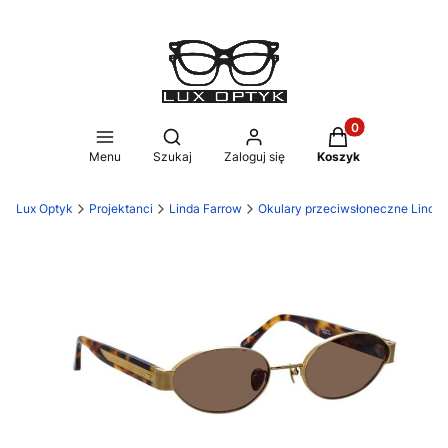
Produkty w koszy
Otwórz wyszukiwarkę
Menu
Szukaj
Zaloguj się
Koszyk
Lux Optyk
Projektanci
Linda Farrow
Okulary przeciwsłoneczne Linda 