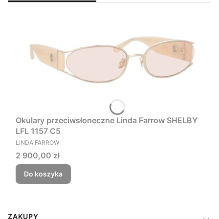
Okulary przeciwsłoneczne Linda Farrow SHELBY
LFL 1157 C5
PRODUCENT
LINDA FARROW
Cena
2 900,00 zł
Do koszyka
Linki w stopce
ZAKUPY