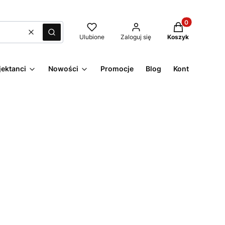
Produkty w kos
Wyczyść
Szukaj
Ulubione
Zaloguj się
Koszyk
jektanci
Nowości
Promocje
Blog
Kontakt