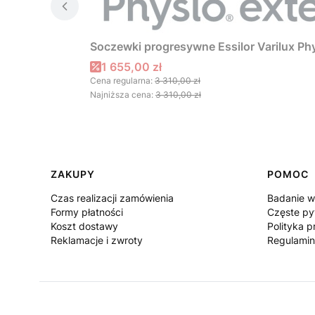
Soczewki progresywne Essilor Varilux Phy
Cena promocyjna
1 655,00 zł
Cena regularna:
3 310,00 zł
Najniższa cena:
3 310,00 zł
Linki w stopce
ZAKUPY
POMOC
Czas realizacji zamówienia
Badanie w
Formy płatności
Częste py
Koszt dostawy
Polityka p
Reklamacje i zwroty
Regulamin