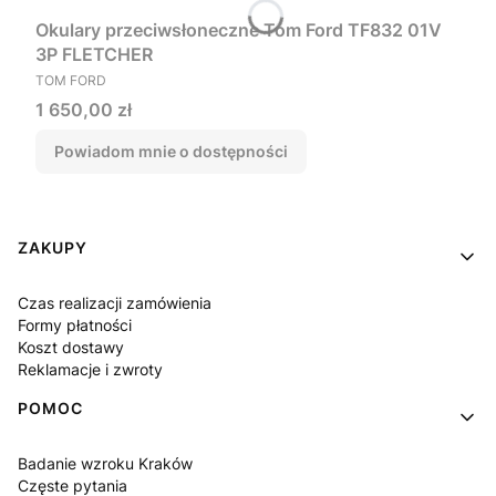
Okulary przeciwsłoneczne Tom Ford TF832 01V
3P FLETCHER
PRODUCENT
TOM FORD
Cena
1 650,00 zł
Powiadom mnie o dostępności
Linki w stopce
ZAKUPY
Czas realizacji zamówienia
Formy płatności
Koszt dostawy
Reklamacje i zwroty
POMOC
Badanie wzroku Kraków
Częste pytania