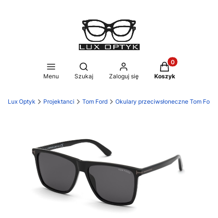
Produkty w koszy
Otwórz wyszukiwarkę
Menu
Szukaj
Zaloguj się
Koszyk
Lux Optyk
Projektanci
Tom Ford
Okulary przeciwsłoneczne Tom Ford