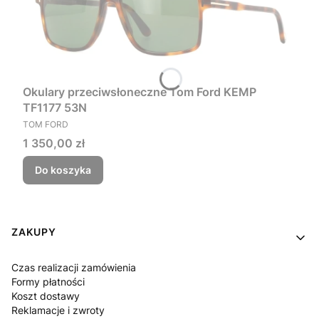
Okulary przeciwsłoneczne Tom Ford KEMP
TF1177 53N
PRODUCENT
TOM FORD
Cena
1 350,00 zł
Do koszyka
Linki w stopce
ZAKUPY
Czas realizacji zamówienia
Formy płatności
Koszt dostawy
Reklamacje i zwroty