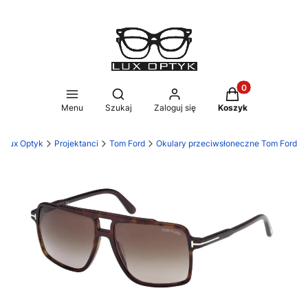
Produkty w koszy
Otwórz wyszukiwarkę
Menu
Szukaj
Zaloguj się
Koszyk
Lux Optyk
Projektanci
Tom Ford
Okulary przeciwsłoneczne Tom Ford