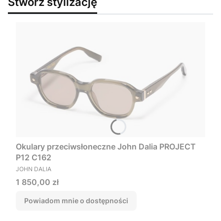
Stwórz stylizację
Okulary przeciwsłoneczne John Dalia PROJECT
P12 C162
PRODUCENT
JOHN DALIA
Cena
1 850,00 zł
Powiadom mnie o dostępności