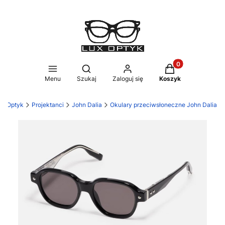
Produkty w koszy
Otwórz wyszukiwarkę
Menu
Szukaj
Zaloguj się
Koszyk
ux Optyk
Projektanci
John Dalia
Okulary przeciwsłoneczne John Dalia