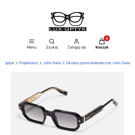
Produkty w koszy
Otwórz wyszukiwarkę
Menu
Szukaj
Zaloguj się
Koszyk
ux Optyk
Projektanci
John Dalia
Okulary przeciwsłoneczne John Dalia