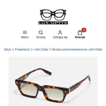
Produkty w koszy
Otwórz wyszukiwarkę
Menu
Szukaj
Zaloguj się
Koszyk
ux Optyk
Projektanci
John Dalia
Okulary przeciwsłoneczne John Dalia