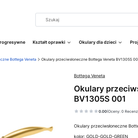
progresywne
Kształt oprawki
Okulary dla dzieci
Pro
eczne Bottega Veneta
Okulary przeciwsłoneczne Bottega Veneta BV1305S 00
Bottega Veneta
Okulary przeciw
BV1305S 001
0.00
(Oceny: 0 Recenzj
Okulary przeciwsłoneczne Bot
kolor: GOLD-GOLD-GREEN