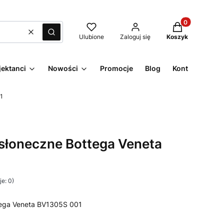
Produkty w kos
Wyczyść
Szukaj
Ulubione
Zaloguj się
Koszyk
jektanci
Nowości
Promocje
Blog
Kontakt
1
słoneczne Bottega Veneta
e: 0)
tega Veneta BV1305S 001