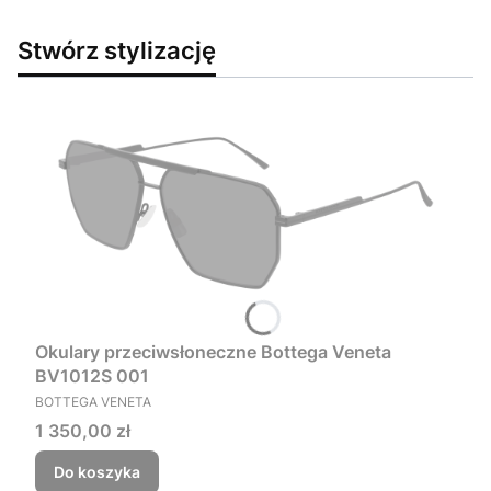
Stwórz stylizację
Okulary przeciwsłoneczne Bottega Veneta
BV1012S 001
PRODUCENT
BOTTEGA VENETA
Cena
1 350,00 zł
Do koszyka