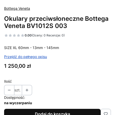
Bottega Veneta
Okulary przeciwsłoneczne Bottega
Veneta BV1012S 003
0.00
(Oceny: 0 Recenzje: 0)
SIZE XL
60mm - 13mm - 145mm
Przejdź do pełnego opisu
Cena
1 250,00 zł
Ilość
szt.
Dostępność:
na wyczerpaniu
Dodaj do koszyka