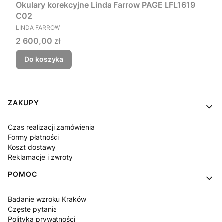
Okulary korekcyjne Linda Farrow PAGE LFL1619
C02
PRODUCENT
LINDA FARROW
Cena
2 600,00 zł
Do koszyka
Linki w stopce
ZAKUPY
Czas realizacji zamówienia
Formy płatności
Koszt dostawy
Reklamacje i zwroty
POMOC
Badanie wzroku Kraków
Częste pytania
Polityka prywatności