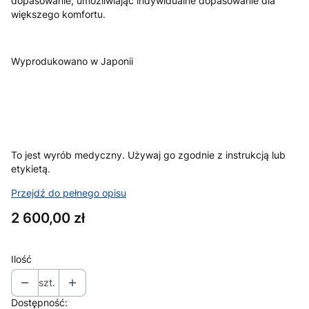
dopasowanie, umożliwiając indywidualne dopasowanie dla
większego komfortu.
Wyprodukowano w Japonii
To jest wyrób medyczny. Używaj go zgodnie z instrukcją lub
etykietą.
Przejdź do pełnego opisu
Cena
2 600,00 zł
Ilość
szt.
Dostępność: