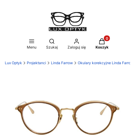
Produkty w koszy
Otwórz wyszukiwarkę
Menu
Szukaj
Zaloguj się
Koszyk
Lux Optyk
Projektanci
Linda Farrow
Okulary korekcyjne Linda Farrow