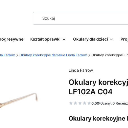
progresywne
Kształt oprawki
Okulary dla dzieci
Pro
da Farrow
Okulary korekcyjne damskie Linda Farrow
Okulary korekcyjne L
Linda Farrow
Okulary korekcy
LF102A C04
0.00
(Oceny: 0 Recenzj
Okulary korekcyjne