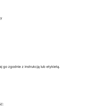
ny
 go zgodnie z instrukcją lub etykietą.
ść: