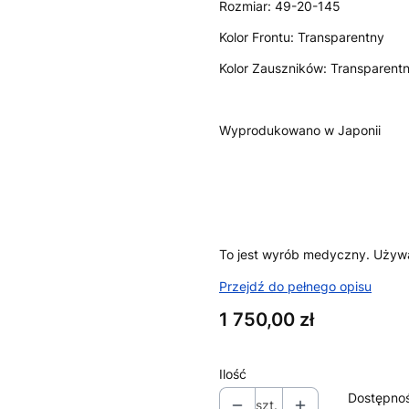
Rozmiar: 49-20-145
Kolor Frontu: Transparentny
Kolor Zauszników: Transparent
Wyprodukowano w Japonii
To jest wyrób medyczny. Używaj
Przejdź do pełnego opisu
Cena
1 750,00 zł
Ilość
Dostępno
szt.