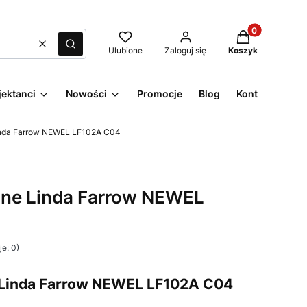
Produkty w kos
Wyczyść
Szukaj
Ulubione
Zaloguj się
Koszyk
jektanci
Nowości
Promocje
Blog
Kontakt
inda Farrow NEWEL LF102A C04
jne Linda Farrow NEWEL
e: 0)
 Linda Farrow NEWEL LF102A C04