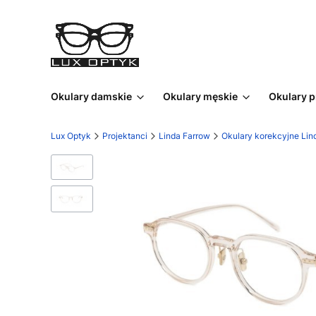
Okulary damskie
Okulary męskie
Okulary 
Lux Optyk
Projektanci
Linda Farrow
Okulary korekcyjne Lin