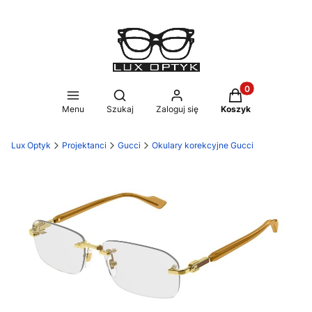
Produkty w koszy
Otwórz wyszukiwarkę
Menu
Szukaj
Zaloguj się
Koszyk
Lux Optyk
Projektanci
Gucci
Okulary korekcyjne Gucci