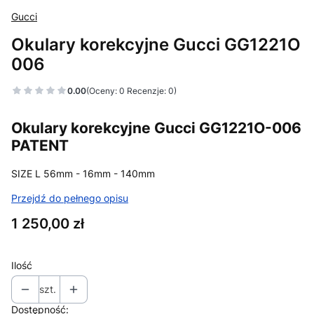
Gucci
Okulary korekcyjne Gucci GG1221O
006
0.00
(Oceny: 0 Recenzje: 0)
Okulary korekcyjne Gucci GG1221O-006
PATENT
SIZE L 56mm - 16mm - 140mm
Przejdź do pełnego opisu
Cena
1 250,00 zł
Ilość
szt.
Dostępność: