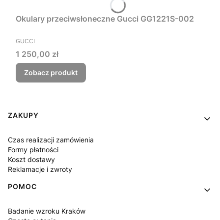
Okulary przeciwsłoneczne Gucci GG1221S-002
PRODUCENT
GUCCI
Cena
1 250,00 zł
Zobacz produkt
Linki w stopce
ZAKUPY
Czas realizacji zamówienia
Formy płatności
Koszt dostawy
Reklamacje i zwroty
POMOC
Badanie wzroku Kraków