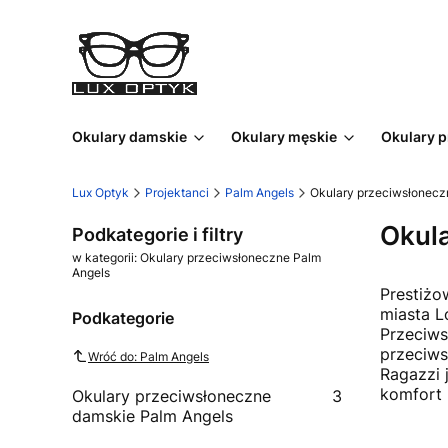
Okulary damskie
Okulary męskie
Okulary 
Lux Optyk
Projektanci
Palm Angels
Okulary przeciwsłonecz
Okul
Podkategorie i filtry
w kategorii: Okulary przeciwsłoneczne Palm
Angels
Prestiżo
miasta L
Podkategorie
Przeciws
przeciws
Wróć do: Palm Angels
Ragazzi 
komfort 
Okulary przeciwsłoneczne
3
damskie Palm Angels