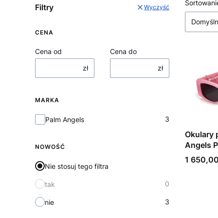
Lista
Sortowani
Filtry
Wyczyść
Domyśl
CENA
Cena od
Cena do
zł
zł
MARKA
Marka
3
Palm Angels
Okulary 
Angels 
NOWOŚĆ
Cena
1 650,00
Nie stosuj tego filtra
0
tak
3
nie