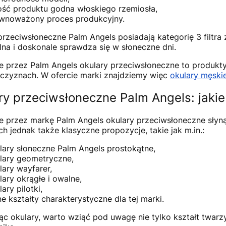
ość produktu godna włoskiego rzemiosła,
wnoważony proces produkcyjny.
przeciwsłoneczne Palm Angels posiadają kategorię 3 filtra z
lna i doskonale sprawdza się w słoneczne dni.
 przez Palm Angels okulary przeciwsłoneczne to produkt
żczyznach. W ofercie marki znajdziemy więc
okulary męski
ry przeciwsłoneczne Palm Angels: jakie
 przez markę Palm Angels okulary przeciwsłoneczne słyn
ch jednak także klasyczne propozycje, takie jak m.in.:
lary słoneczne Palm Angels prostokątne,
lary geometryczne,
lary wayfarer,
lary okrągłe i owalne,
ary pilotki,
nne kształty charakterystyczne dla tej marki.
ąc okulary, warto wziąć pod uwagę nie tylko kształt twarzy,