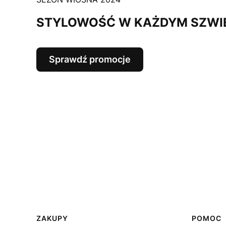
STYLOWOŚĆ W KAŻDYM SZWI
Sprawdź promocje
Linki w stopce
ZAKUPY
POMOC