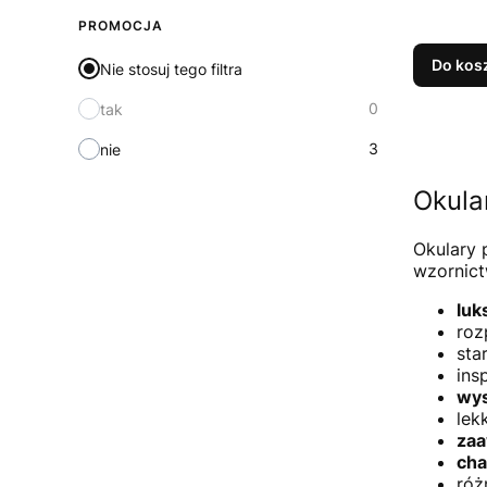
PROMOCJA
Do kos
Nie stosuj tego filtra
0
tak
3
nie
Okula
Okulary 
wzornict
luk
roz
sta
ins
wys
lek
zaa
cha
róż