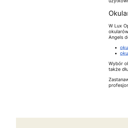
użytkow
Okula
W Lux Op
okularów
Angels d
oku
oku
Wybór ok
także dł
Zastanaw
profesjo