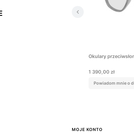
E
Okulary przeciwsło
Cena
1 390,00 zł
Powiadom mnie o d
MOJE KONTO