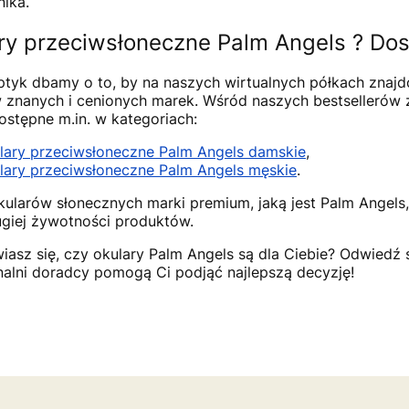
nika.
ry przeciwsłoneczne Palm Angels ? Do
tyk dbamy o to, by na naszych wirtualnych półkach znajd
 znanych i cenionych marek. Wśród naszych bestsellerów z
ostępne m.in. w kategoriach:
lary przeciwsłoneczne Palm Angels damskie
,
lary przeciwsłoneczne Palm Angels męskie
.
ularów słonecznych marki premium, jaką jest Palm Angels, 
ugiej żywotności produktów.
iasz się, czy okulary Palm Angels są dla Ciebie? Odwiedź s
nalni doradcy pomogą Ci podjąć najlepszą decyzję!