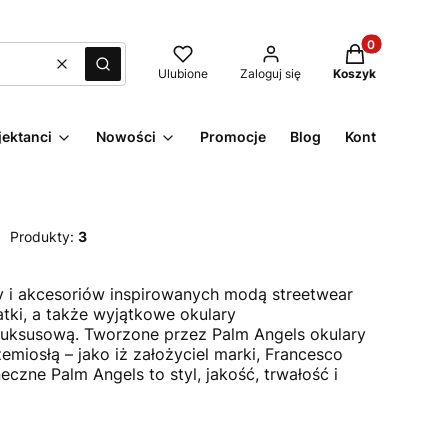
Produkty w kos
Wyczyść
Szukaj
Ulubione
Zaloguj się
Koszyk
jektanci
Nowości
Promocje
Blog
Kontakt
Produkty:
3
 i akcesoriów inspirowanych modą streetwear
atki, a także wyjątkowe okulary
 luksusową. Tworzone przez Palm Angels okulary
miosłą – jako iż założyciel marki, Francesco
czne Palm Angels to styl, jakość, trwałość i