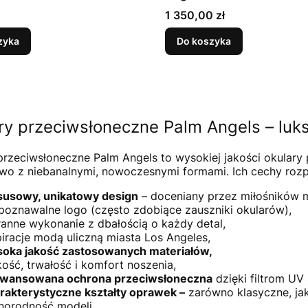
Cena
1 350,00 zł
zyka
Do koszyka
ry przeciwsłoneczne Palm Angels – luks
przeciwsłoneczne Palm Angels to wysokiej jakości okulary 
wo z niebanalnymi, nowoczesnymi formami. Ich cechy roz
susowy, unikatowy design
– doceniany przez miłośników 
poznawalne logo (często zdobiące zauszniki okularów),
ranne wykonanie z dbałością o każdy detal,
piracje modą uliczną miasta Los Angeles,
oka jakość zastosowanych materiałów,
kość, trwałość i komfort noszenia,
wansowana ochrona przeciwsłoneczna
dzięki filtrom UV
rakterystyczne kształty oprawek –
zarówno klasyczne, ja
norodność modeli,