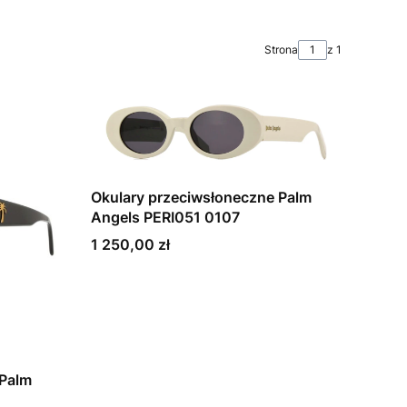
Strona
z 1
Okulary przeciwsłoneczne Palm
Angels PERI051 0107
Cena
1 250,00 zł
 Palm