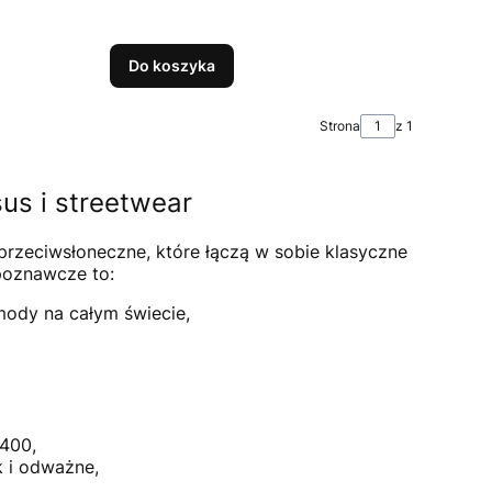
Do koszyka
Strona
z 1
us i streetwear
przeciwsłoneczne, które łączą w sobie klasyczne
poznawcze to:
mody na całym świecie,
 400,
k i odważne,