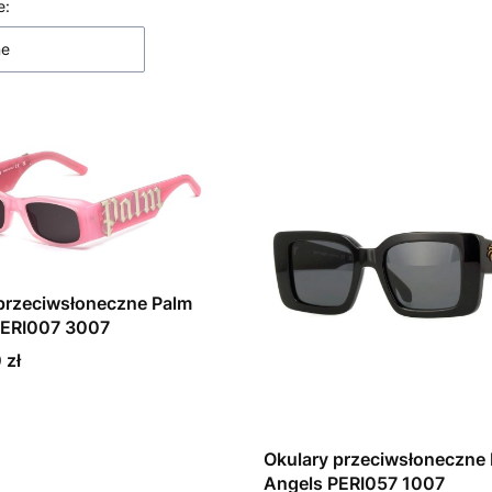
 produktów
e:
ne
przeciwsłoneczne Palm
PERI007 3007
 zł
Okulary przeciwsłoneczne
Angels PERI057 1007