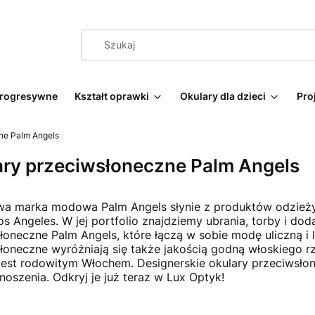
progresywne
Kształt oprawki
Okulary dla dzieci
Pro
ne Palm Angels
ary przeciwsłoneczne Palm Angels
wa marka modowa Palm Angels słynie z produktów odzieży
os Angeles. W jej portfolio znajdziemy ubrania, torby i dod
łoneczne Palm Angels, które łączą w sobie modę uliczną i
łoneczne wyróżniają się także jakością godną włoskiego rze
jest rodowitym Włochem. Designerskie okulary przeciwsłone
noszenia. Odkryj je już teraz w Lux Optyk!