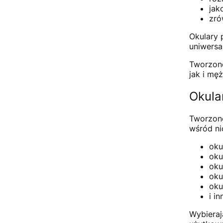
jak
zró
Okulary 
uniwersa
Tworzone
jak i mę
Okula
Tworzone
wśród ni
oku
oku
oku
oku
okul
i i
Wybieraj