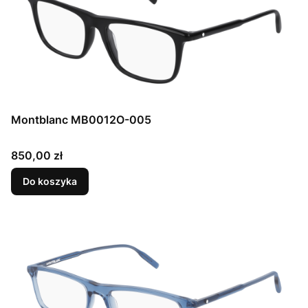
Montblanc MB0012O-005
Cena
850,00 zł
Do koszyka