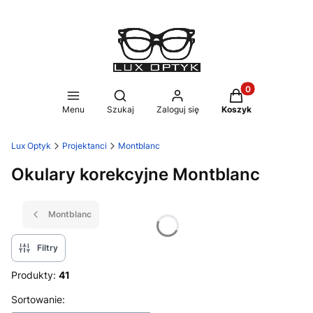
Produkty w koszy
Otwórz wyszukiwarkę
Menu
Szukaj
Zaloguj się
Koszyk
Lux Optyk
Projektanci
Montblanc
Okulary korekcyjne Montblanc
Montblanc
Filtry
Produkty:
41
Lista produktów
Sortowanie: