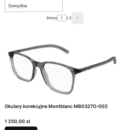
Domyślne
Strona
z 2
Następne produkty
Okulary korekcyjne Montblanc MB0327O-002
Cena
1 250,00 zł