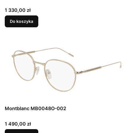
Cena
1 330,00 zł
Do koszyka
Montblanc MB0048O-002
Cena
1 490,00 zł