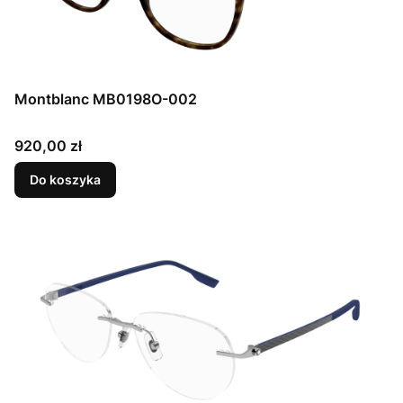
Montblanc MB0198O-002
Cena
920,00 zł
Do koszyka