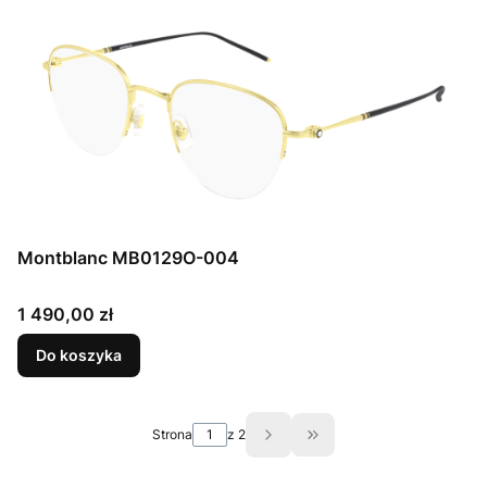
Montblanc MB0129O-004
Cena
1 490,00 zł
Do koszyka
Strona
z 2
Przejdź do ostatniej st