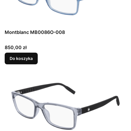
Montblanc MB0086O-008
Cena
850,00 zł
Do koszyka