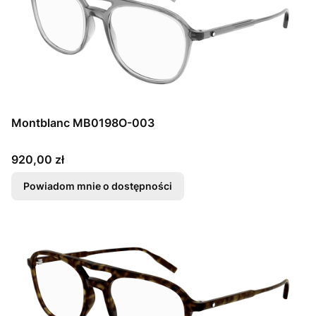
Montblanc MB0198O-003
Cena
920,00 zł
Powiadom mnie o dostępności