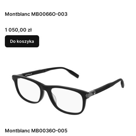
Montblanc MB0066O-003
Cena
1 050,00 zł
Do koszyka
Montblanc MB0036O-005