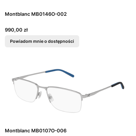
Montblanc MB0146O-002
Cena
990,00 zł
Powiadom mnie o dostępności
Montblanc MB0107O-006