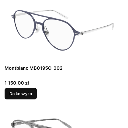
Montblanc MB0195O-002
Cena
1 150,00 zł
Do koszyka