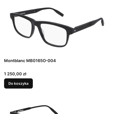
Montblanc MB0165O-004
Cena
1 250,00 zł
Do koszyka