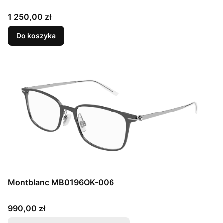
Cena
1 250,00 zł
Do koszyka
Montblanc MB0196OK-006
Cena
990,00 zł