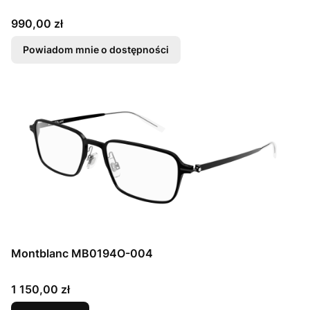
Cena
990,00 zł
Powiadom mnie o dostępności
Montblanc MB0194O-004
Cena
1 150,00 zł