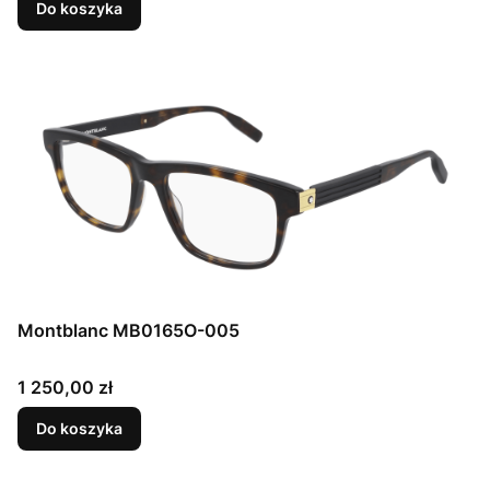
Do koszyka
Montblanc MB0165O-005
Cena
1 250,00 zł
Do koszyka