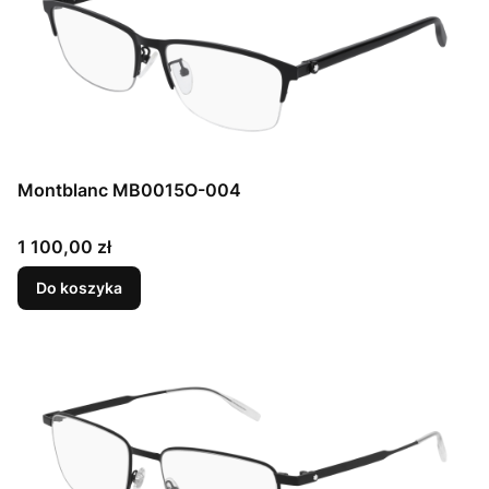
Montblanc MB0015O-004
Cena
1 100,00 zł
Do koszyka