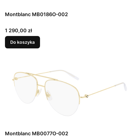
Montblanc MB0186O-002
Cena
1 290,00 zł
Do koszyka
Montblanc MB0077O-002