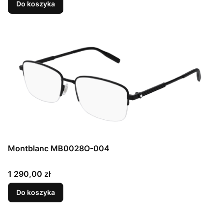
Do koszyka
Montblanc MB0028O-004
Cena
1 290,00 zł
Do koszyka