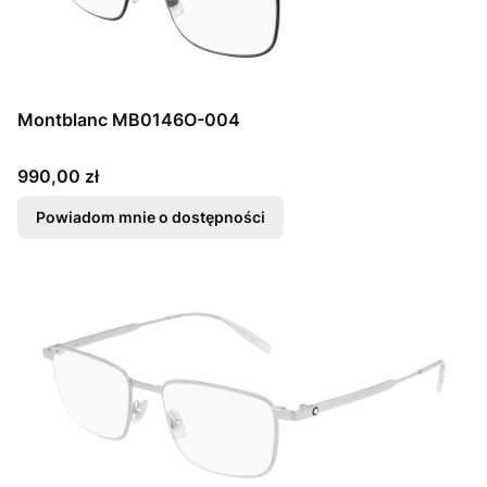
Montblanc MB0146O-004
Cena
990,00 zł
Powiadom mnie o dostępności