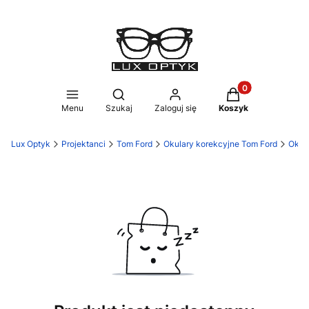
Produkty w koszy
Otwórz wyszukiwarkę
Menu
Szukaj
Zaloguj się
Koszyk
Lux Optyk
Projektanci
Tom Ford
Okulary korekcyjne Tom Ford
Okul