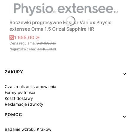
Soczewki progresywne Essilor Varilux Physio
extensee Orma 1.5 Crizal Sapphire HR
Cena promocyjna
1 655,00 zł
Cena regularna:
3 310,00 zł
Najniższa cena:
3 310,00 zł
Linki w stopce
ZAKUPY
Czas realizacji zamówienia
Formy płatności
Koszt dostawy
Reklamacje i zwroty
POMOC
Badanie wzroku Kraków