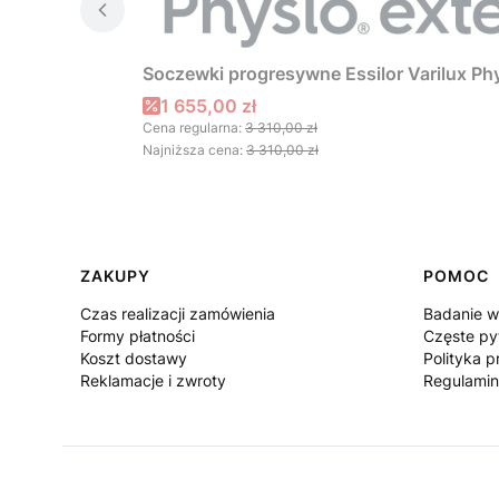
Soczewki progresywne Essilor Varilux Phy
Cena promocyjna
1 655,00 zł
Cena regularna:
3 310,00 zł
Najniższa cena:
3 310,00 zł
Linki w stopce
ZAKUPY
POMOC
Czas realizacji zamówienia
Badanie w
Formy płatności
Częste py
Koszt dostawy
Polityka p
Reklamacje i zwroty
Regulamin