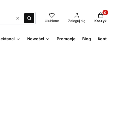
Produkty w kos
Wyczyść
Szukaj
Ulubione
Zaloguj się
Koszyk
jektanci
Nowości
Promocje
Blog
Kontakt