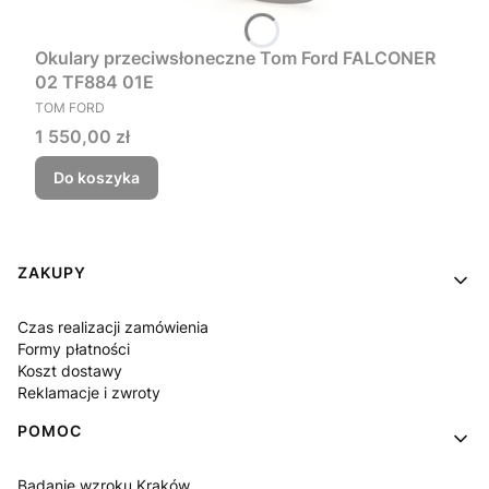
Okulary przeciwsłoneczne Tom Ford FALCONER
02 TF884 01E
PRODUCENT
TOM FORD
Cena
1 550,00 zł
Do koszyka
Linki w stopce
ZAKUPY
Czas realizacji zamówienia
Formy płatności
Koszt dostawy
Reklamacje i zwroty
POMOC
Badanie wzroku Kraków