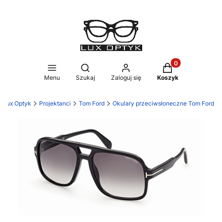
Produkty w koszy
Otwórz wyszukiwarkę
Menu
Szukaj
Zaloguj się
Koszyk
Lux Optyk
Projektanci
Tom Ford
Okulary przeciwsłoneczne Tom Ford