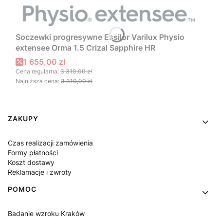
Soczewki progresywne Essilor Varilux Physio
extensee Orma 1.5 Crizal Sapphire HR
Cena promocyjna
1 655,00 zł
Cena regularna:
3 310,00 zł
Najniższa cena:
3 310,00 zł
Linki w stopce
ZAKUPY
Czas realizacji zamówienia
Formy płatności
Koszt dostawy
Reklamacje i zwroty
POMOC
Badanie wzroku Kraków