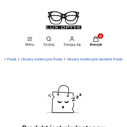
Produkty w koszy
Otwórz wyszukiwarkę
Menu
Szukaj
Zaloguj się
Koszyk
ci
Prada
Okulary korekcyjne Prada
Okulary korekcyjne damskie Prada